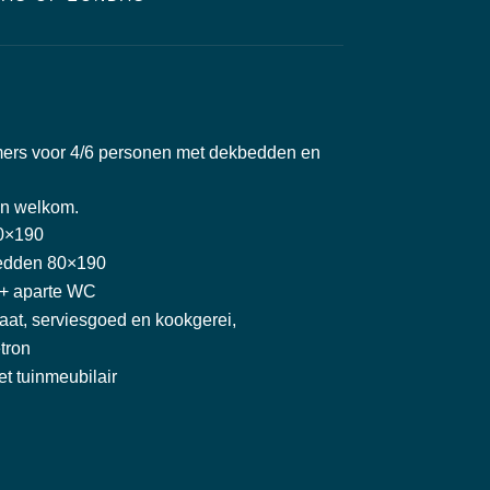
ers voor 4/6 personen met dekbedden en
en welkom.
40×190
bedden 80×190
 + aparte WC
aat, serviesgoed en kookgerei,
tron
et tuinmeubilair