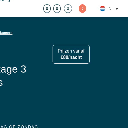
ES
Nl
pkamers
Prijzen vanaf
€80/nacht
tage 3
s
DAG OF ZONDAG