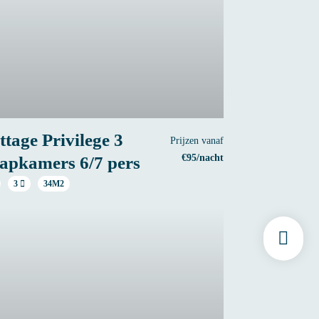
ttage Privilege 3
Prijzen vanaf
€95/nacht
aapkamers 6/7 pers
3
34M2
