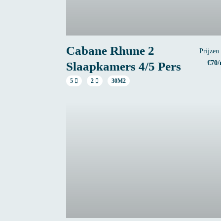
Cabane Rhune 2
Prijzen
€70/
Slaapkamers 4/5 Pers
5
2
30M2