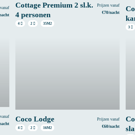
Cottage Premium 2 sl.k.
Prijzen vanaf
Co
 vanaf
€70/nacht
4 personen
nacht
ka
4
2
35M2
3
 vanaf
Coco Lodge
Co
Prijzen vanaf
nacht
€60/nacht
sl
4
2
16M2