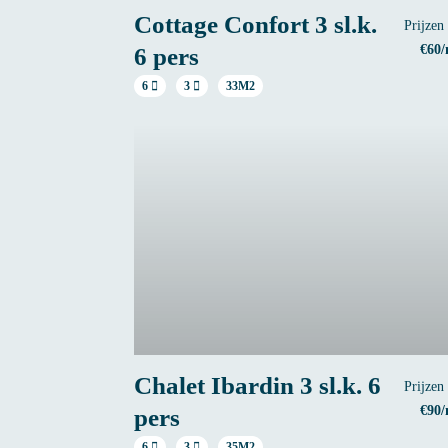
Cottage Confort 3 sl.k.
Prijzen
€60/
6 pers
6
3
33M2
Chalet Ibardin 3 sl.k. 6
Prijzen
€90/
pers
6
3
35M2