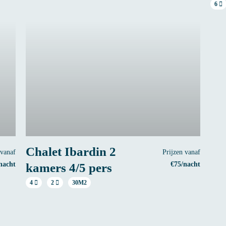
6
Chalet Ibardin 2
 vanaf
Prijzen vanaf
nacht
€75/nacht
kamers 4/5 pers
4
2
30M2