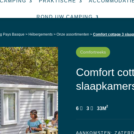
 CAMPING
PRAKTISCHE
ACCOMMODATI
ROND UW CAMPING
g Pays Basque
>
Hébergements
>
Onze assortimenten
>
Comfort cottage 3 slaa
Comfortreeks
Comfort cot
slaapkamer
2
6
3
33M
AANKOMSTEN: ZATER