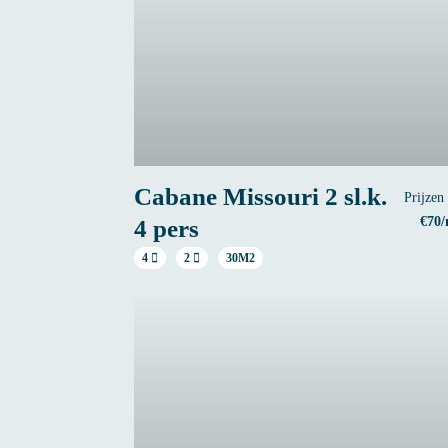
Cabane Missouri 2 sl.k.
Prijzen
€70/
4 pers
4
2
30M2