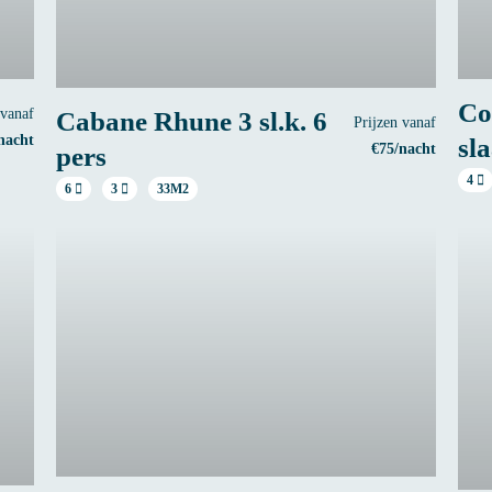
Co
 vanaf
Cabane Rhune 3 sl.k. 6
Prijzen vanaf
nacht
sl
€75/nacht
pers
4
6
3
33M2