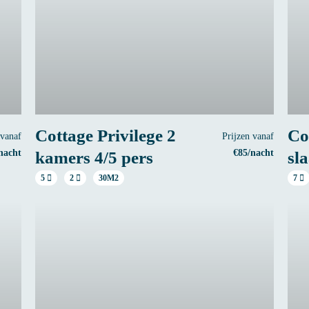
Cottage Privilege 2
Co
 vanaf
Prijzen vanaf
nacht
€85/nacht
kamers 4/5 pers
sl
5
2
30M2
7