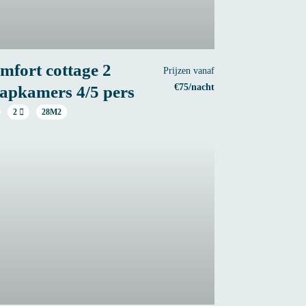
mfort cottage 2
Prijzen vanaf
€75/nacht
aapkamers 4/5 pers
2
28M2